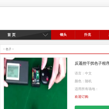
首 页
镜头
扑克
>
色子
>
反遥控干扰色子程
语言：中文
颜色：随机
适用所有场地：
欢迎订购