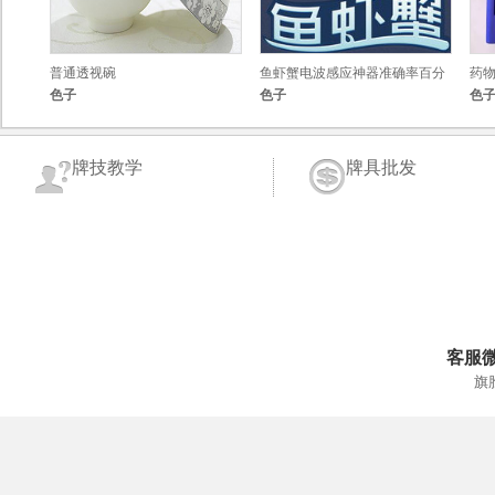
普通透视碗
鱼虾蟹电波感应神器准确率百分
药
色子
色子
色
百
牌技教学
牌具批发
客服
旗