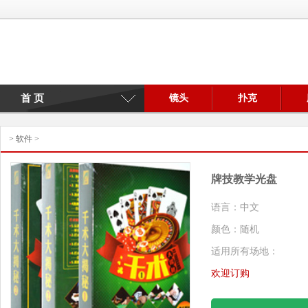
首 页
镜头
扑克
>
软件
>
牌技教学光盘
语言：中文
颜色：随机
适用所有场地：
欢迎订购