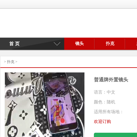
首 页
镜头
扑克
>
扑克
>
普通牌外置镜头
语言：中文
颜色：随机
适用所有场地：
欢迎订购