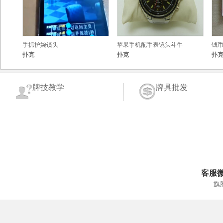
手抓护婉镜头
苹果手机配手表镜头斗牛
钱
扑克
扑克
扑
牌技教学
牌具批发
客服
旗