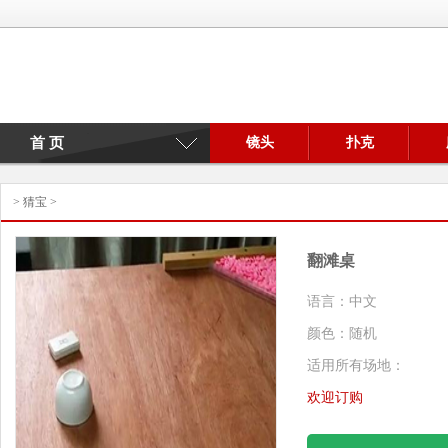
首 页
镜头
扑克
>
猜宝
>
翻滩桌
语言：中文
颜色：随机
适用所有场地：
欢迎订购