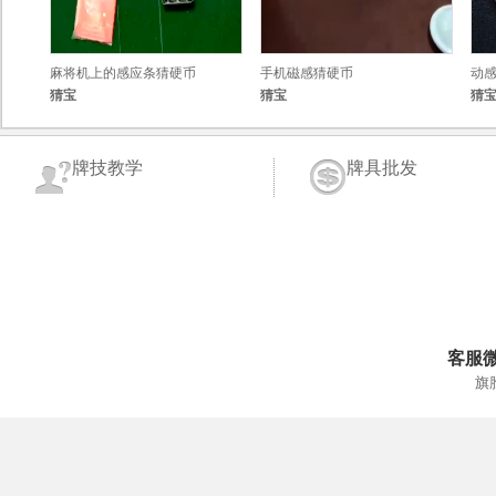
麻将机上的感应条猜硬币
手机磁感猜硬币
动
猜宝
猜宝
猜
双
牌技教学
牌具批发
客服
旗