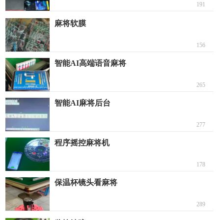
191
麻将软膜
156
智能AI高端语音麻将
265
智能AI麻将后台
277
程序摇控麻将机
178
保温杯镜头看麻将
289