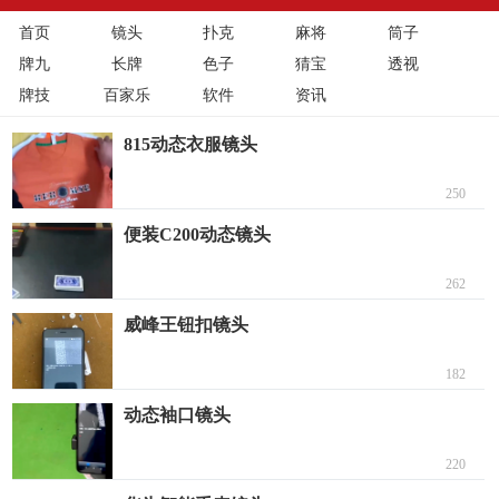
首页
镜头
扑克
麻将
筒子
牌九
长牌
色子
猜宝
透视
牌技
百家乐
软件
资讯
815动态衣服镜头
250
便装C200动态镜头
262
威峰王钮扣镜头
182
动态袖口镜头
220