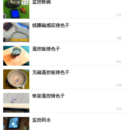
监控铁碗
131
线圈磁感应猜色子
149
遥控板猜色子
182
无磁遥控板猜色子
239
铁架遥控猜色子
216
监控药水