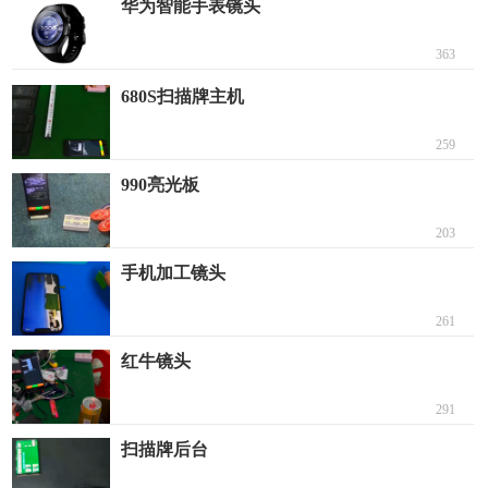
华为智能手表镜头
363
680S扫描牌主机
259
990亮光板
203
手机加工镜头
261
红牛镜头
291
扫描牌后台