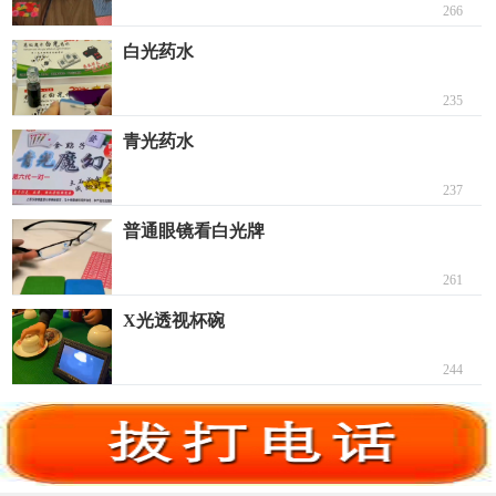
266
白光药水
235
青光药水
237
普通眼镜看白光牌
261
X光透视杯碗
244