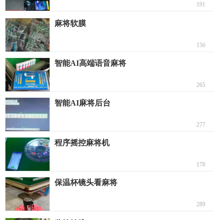
191
麻将软膜
156
智能AI高端语音麻将
265
智能AI麻将后台
277
程序摇控麻将机
178
保温杯镜头看麻将
289