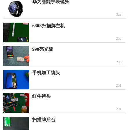
华为智能手表镜头
363
680S扫描牌主机
259
990亮光板
203
手机加工镜头
261
红牛镜头
291
扫描牌后台