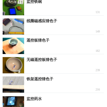
监控铁碗
131
线圈磁感应猜色子
149
遥控板猜色子
182
无磁遥控板猜色子
239
铁架遥控猜色子
216
监控药水