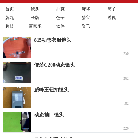
首页
镜头
扑克
麻将
筒子
牌九
长牌
色子
猜宝
透视
牌技
百家乐
软件
资讯
815动态衣服镜头
250
便装C200动态镜头
262
威峰王钮扣镜头
182
动态袖口镜头
220