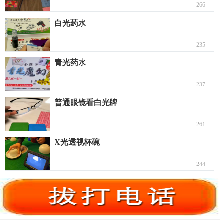
266
白光药水
235
青光药水
237
普通眼镜看白光牌
261
X光透视杯碗
244