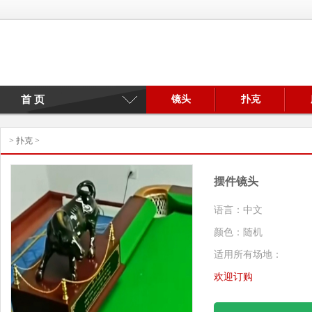
首 页
镜头
扑克
>
扑克
>
摆件镜头
语言：中文
颜色：随机
适用所有场地：
欢迎订购