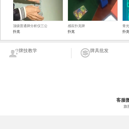
顶级普通牌分析仪三公
感应扑克牌
青
扑克
扑克
扑
牌技教学
牌具批发
客服
旗